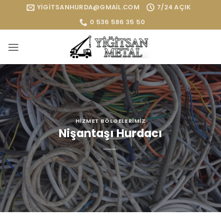
İçeriğe
YIGITSANHURDA@GMAIL.COM
7/24 AÇIK
atla
0 536 586 35 50
HIZMET BÖLGELERIMIZ
Nişantaşı Hurdacı