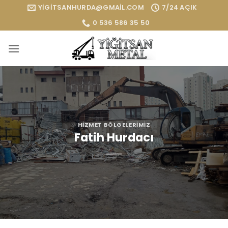
İçeriğe
YIGITSANHURDA@GMAIL.COM
7/24 AÇIK
atla
0 536 586 35 50
HIZMET BÖLGELERIMIZ
Fatih Hurdacı