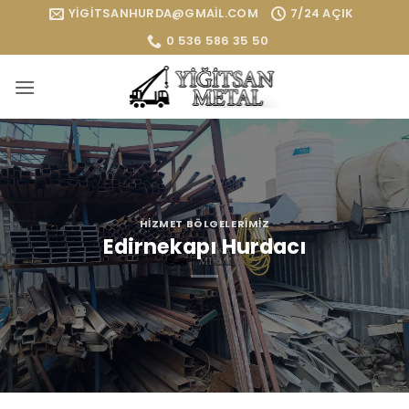
İçeriğe
YIGITSANHURDA@GMAIL.COM
7/24 AÇIK
atla
0 536 586 35 50
HIZMET BÖLGELERIMIZ
Edirnekapı Hurdacı