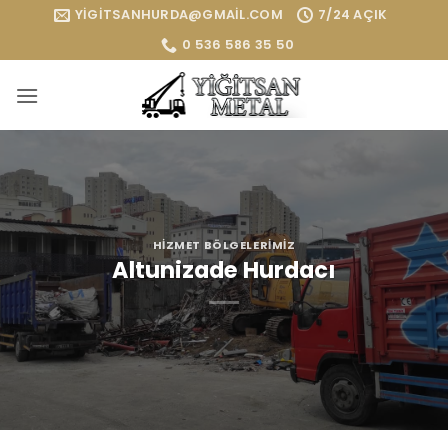
İçeriğe
YIGITSANHURDA@GMAIL.COM
7/24 AÇIK
atla
0 536 586 35 50
HIZMET BÖLGELERIMIZ
Altunizade Hurdacı