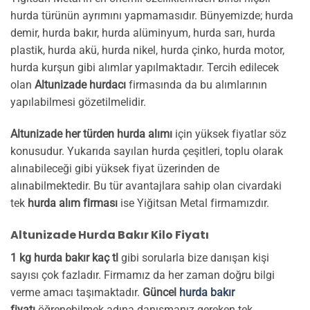
hurda türünün ayrımını yapmamasıdır. Bünyemizde; hurda
demir, hurda bakır, hurda alüminyum, hurda sarı, hurda
plastik, hurda akü, hurda nikel, hurda çinko, hurda motor,
hurda kurşun gibi alımlar yapılmaktadır. Tercih edilecek
olan
Altunizade hurdacı
firmasında da bu alımlarının
yapılabilmesi gözetilmelidir.
Altunizade her türden hurda alımı
için yüksek fiyatlar söz
konusudur. Yukarıda sayılan hurda çeşitleri, toplu olarak
alınabileceği gibi yüksek fiyat üzerinden de
alınabilmektedir. Bu tür avantajlara sahip olan civardaki
tek
hurda alım firması
ise Yiğitsan Metal firmamızdır.
Altunizade Hurda Bakır Kilo Fiyatı
1 kg hurda bakır kaç tl
gibi sorularla bize danışan kişi
sayısı çok fazladır. Firmamız da her zaman doğru bilgi
verme amacı taşımaktadır.
Güncel
hurda bakır
fiyatı
öğrenebilmek adına danışmanız gereken tek