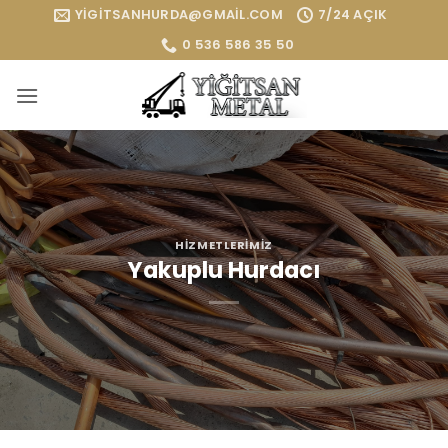
İçeriğe
YIGITSANHURDA@GMAIL.COM
7/24 AÇIK
atla
0 536 586 35 50
HIZMETLERIMIZ
Yakuplu Hurdacı