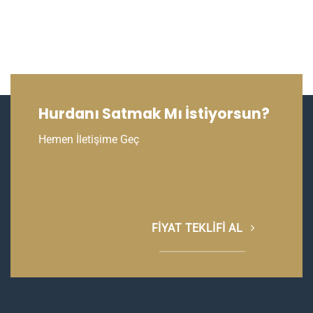
Hurdanı Satmak Mı İstiyorsun?
Hemen İletişime Geç
FIYAT TEKLIFI AL