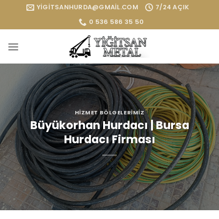
İçeriğe
YIGITSANHURDA@GMAIL.COM
7/24 AÇIK
atla
0 536 586 35 50
HIZMET BÖLGELERIMIZ
Büyükorhan Hurdacı | Bursa
Hurdacı Firması