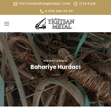
İçeriğe
YIGITSANHURDA@GMAIL.COM
7/24 AÇIK
atla
0 536 586 35 50
HIZMETLERIMIZ
Bahariye Hurdacı