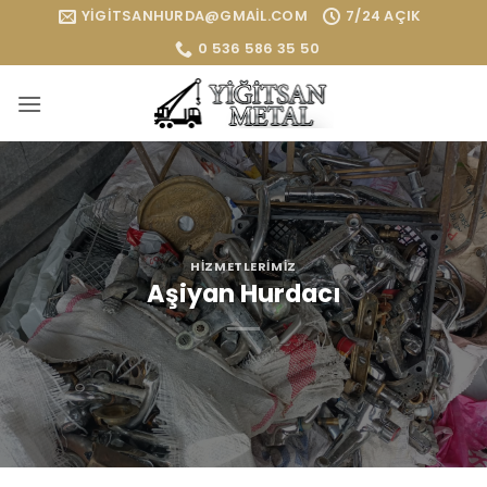
İçeriğe
YIGITSANHURDA@GMAIL.COM
7/24 AÇIK
atla
0 536 586 35 50
HIZMETLERIMIZ
Aşiyan Hurdacı